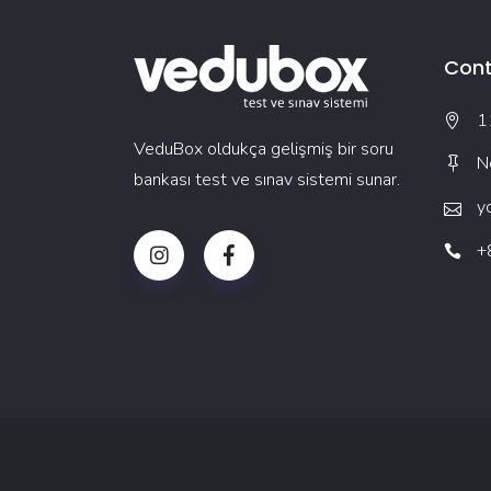
Cont
1
VeduBox oldukça gelişmiş bir soru
N
bankası test ve sınav sistemi sunar.
y
+